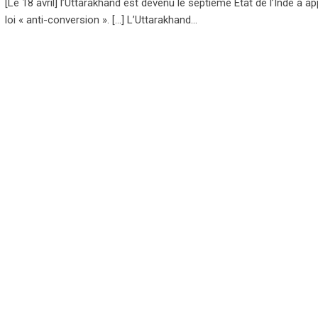
[Le 18 avril] l’Uttarakhand est devenu le septième État de l’Inde à ap
loi « anti-conversion ». […] L’Uttarakhand…