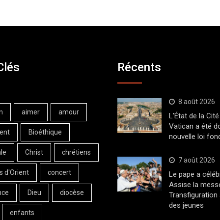
Clés
Récents
8 août 2026
n
aimer
amour
L’État de la Cité
Vatican a été d
ent
Bioéthique
nouvelle loi fo
le
Christ
chrétiens
7 août 2026
s d'Orient
concert
Le pape a céléb
Assise la messe
nce
Dieu
diocèse
Transfiguration
des jeunes
enfants