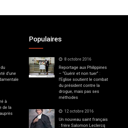
Populaires
8 octobre 2016
 du
Reportage aux Philippines
oté d’une
– “Guérir et non tuer” :
ndamentale
l’Eglise soutient le combat
du président contre la
drogue, mais pas ses
méthodes
ré à
 de la
12 octobre 2016
 auprès
Un nouveau saint français
: frère Salomon Leclercq