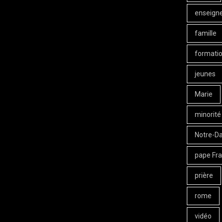
enseign
famille
formati
jeunes
Marie
minorité
Notre-D
pape Fra
prière
rome
vidéo