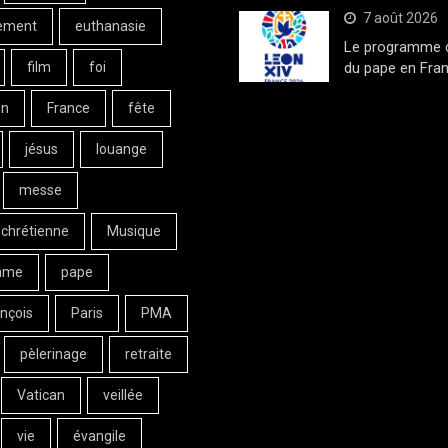
7 août 2026
ement
euthanasie
Le programme de
film
foi
du pape en Fran
on
France
fête
jésus
louange
messe
 chrétienne
Musique
ame
pape
nçois
Paris
PMA
pèlerinage
retraite
Vatican
veillée
vie
évangile