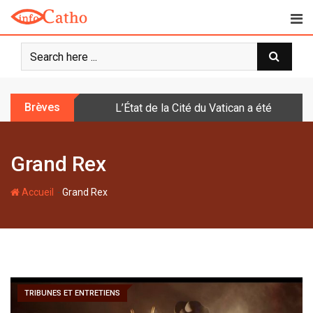
S
k
i
p
t
o
Brèves
L’État de la Cité du Vatican a été doté d
c
o
n
Grand Rex
t
e
-
n
Accueil
Grand Rex
t
TRIBUNES ET ENTRETIENS