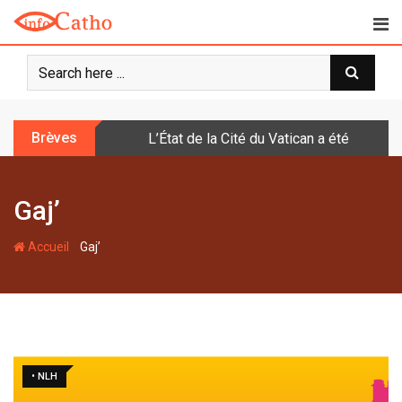
S
k
i
p
t
o
Brèves
L’État de la Cité du Vatican a été doté d
c
o
n
Gaj’
t
e
-
n
Accueil
Gaj’
t
• NLH