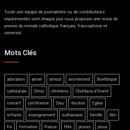
Toute une équipe de journalistes ou de contributeurs
expérimentés vont chaque jour vous proposer une revue de
presse du monde catholique français, francophone et
universel.
Mots Clés
adoration
aimer
amour
avortement
Bioéthique
cathédrale
Christ
chrétiens
Chrétiens d'Orient
concert
conférence
Dieu
diocèse
Eglise
enfants
enseignement
euthanasie
famille
film
foi
formation
France
fête
jeunes
jésus