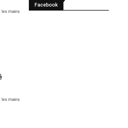
Facebook
r les mains
é
r les mains