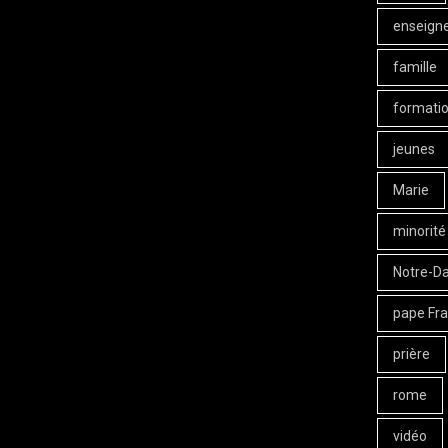
enseign
famille
formati
jeunes
Marie
minorité
Notre-D
pape Fra
prière
rome
vidéo