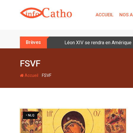
S
k
ACCUEIL
NOS A
i
p
t
o
Brèves
Léon XIV se rendra en Amérique la
c
o
n
FSVF
t
e
-
Accueil
FSVF
n
t
• NLQ