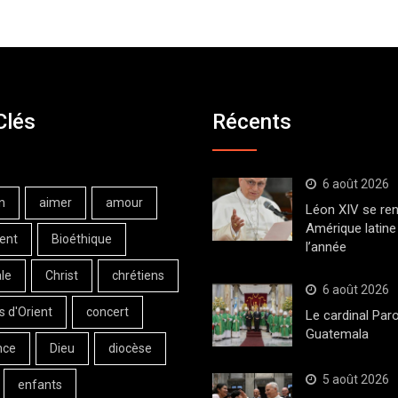
Clés
Récents
6 août 2026
n
aimer
amour
Léon XIV se ren
Amérique latine 
ent
Bioéthique
l’année
le
Christ
chrétiens
6 août 2026
s d'Orient
concert
Le cardinal Paro
Guatemala
nce
Dieu
diocèse
5 août 2026
enfants