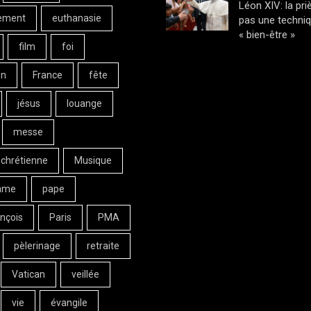
Léon XIV: la pri
ement
euthanasie
pas une techni
« bien-être »
film
foi
on
France
fête
jésus
louange
messe
 chrétienne
Musique
ame
pape
nçois
Paris
PMA
pèlerinage
retraite
Vatican
veillée
vie
évangile