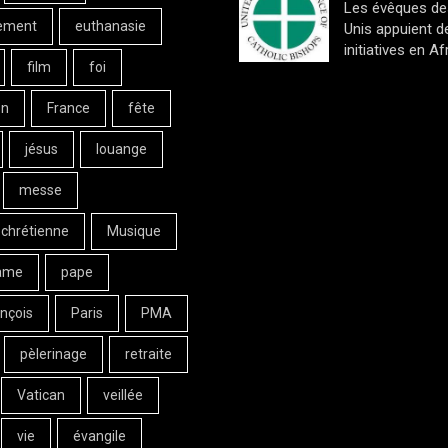
Les évêques de
ement
euthanasie
Unis appuient d
initiatives en Af
film
foi
on
France
fête
jésus
louange
messe
 chrétienne
Musique
ame
pape
nçois
Paris
PMA
pèlerinage
retraite
Vatican
veillée
vie
évangile