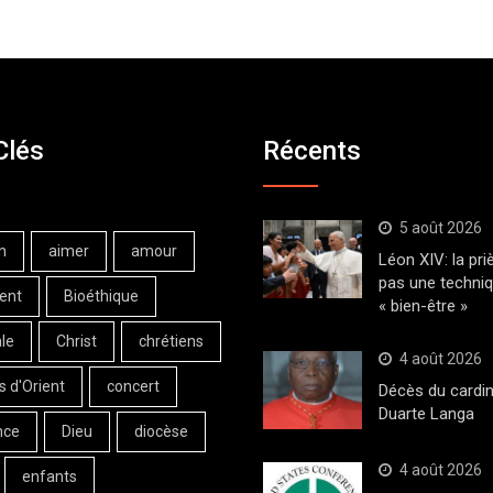
Clés
Récents
5 août 2026
n
aimer
amour
Léon XIV: la pri
pas une techni
ent
Bioéthique
« bien-être »
le
Christ
chrétiens
4 août 2026
s d'Orient
concert
Décès du cardin
Duarte Langa
nce
Dieu
diocèse
4 août 2026
enfants