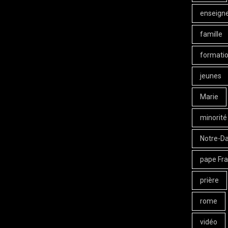
enseign
famille
formati
jeunes
Marie
minorité
Notre-D
pape Fra
prière
rome
vidéo