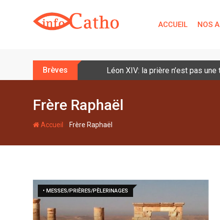
S
k
ACCUEIL
NOS A
i
p
t
o
Brèves
Léon XIV: la prière n’est pas une
c
o
n
Frère Raphaël
t
e
-
Accueil
Frère Raphaël
n
t
• MESSES/PRIÈRES/PÈLERINAGES