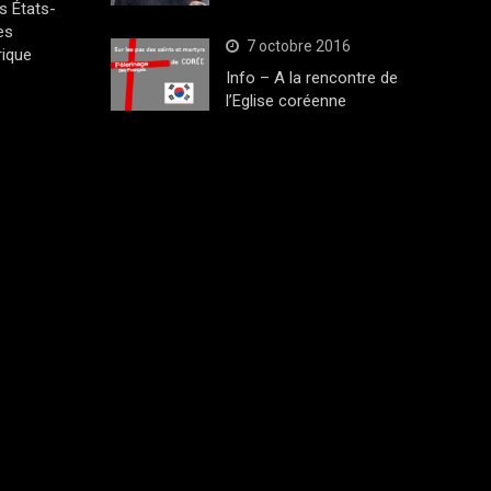
s États-
es
7 octobre 2016
rique
Info – A la rencontre de
l’Eglise coréenne