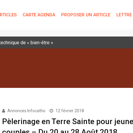
RTICLES
CARTE AGENDA
PROPOSER UN ARTICLE
LETTRE
 technique de « bien-être »
Annonces Infocatho
12 février 2018
Pèlerinage en Terre Sainte pour jeun
couples – Du 20 au 28 Août 2018