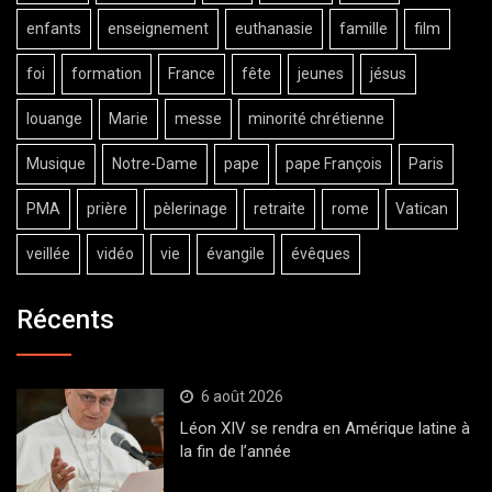
enfants
enseignement
euthanasie
famille
film
foi
formation
France
fête
jeunes
jésus
louange
Marie
messe
minorité chrétienne
Musique
Notre-Dame
pape
pape François
Paris
PMA
prière
pèlerinage
retraite
rome
Vatican
veillée
vidéo
vie
évangile
évêques
Récents
6 août 2026
Léon XIV se rendra en Amérique latine à
la fin de l’année