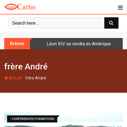
S
k
i
p
t
o
Brèves
Léon XIV se rendra en Amérique latine à l
c
o
n
frère André
t
e
-
n
Accueil
frère André
t
• CONFÉRENCES/FORMATIONS