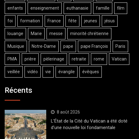
enfants
enseignement
euthanasie
famille
film
foi
formation
France
fête
jeunes
jésus
louange
Marie
messe
minorité chrétienne
Musique
Notre-Dame
pape
pape François
Paris
PMA
prière
pèlerinage
retraite
rome
Vatican
veillée
vidéo
vie
évangile
évêques
Récents
8 août 2026
L’État de la Cité du Vatican a été doté
d’une nouvelle loi fondamentale