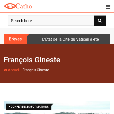
S
k
i
p
t
o
Brèves
L’État de la Cité du Vatican a été doté d
c
o
n
François Gineste
t
e
-
n
Accueil
François Gineste
t
• CONFÉRENCES/FORMATIONS