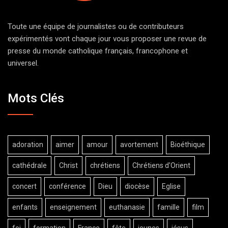
Toute une équipe de journalistes ou de contributeurs
expérimentés vont chaque jour vous proposer une revue de
presse du monde catholique français, francophone et
universel.
Mots Clés
adoration
aimer
amour
avortement
Bioéthique
cathédrale
Christ
chrétiens
Chrétiens d'Orient
concert
conférence
Dieu
diocèse
Eglise
enfants
enseignement
euthanasie
famille
film
foi
formation
France
fête
jeunes
jésus