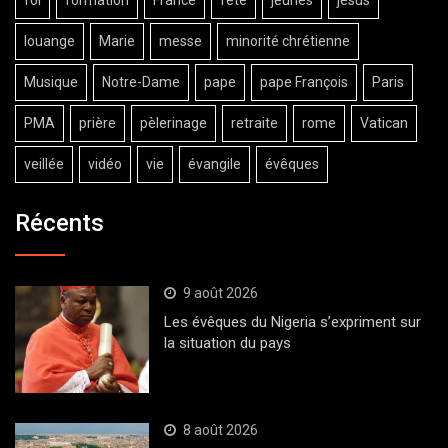
louange
Marie
messe
minorité chrétienne
Musique
Notre-Dame
pape
pape François
Paris
PMA
prière
pèlerinage
retraite
rome
Vatican
veillée
vidéo
vie
évangile
évêques
Récents
9 août 2026
Les évêques du Nigeria s’expriment sur
la situation du pays
8 août 2026