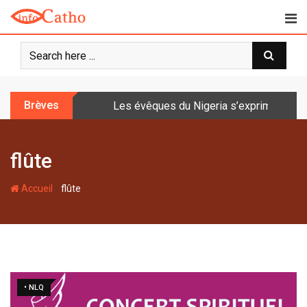
S
k
i
p
t
o
Brèves
Les évêques du Nigeria s’expriment sur 
c
o
n
flûte
t
e
-
n
Accueil
flûte
t
• NLQ