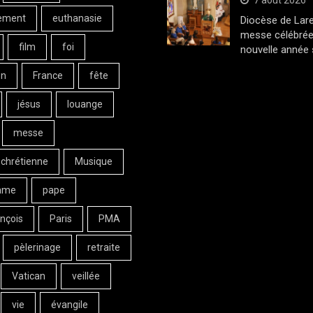
7 août 2026
ement
euthanasie
Diocèse de Lar
messe célébrée
film
foi
nouvelle année 
on
France
fête
jésus
louange
messe
 chrétienne
Musique
ame
pape
nçois
Paris
PMA
pèlerinage
retraite
Vatican
veillée
vie
évangile