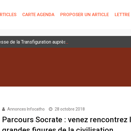
RTICLES
CARTE AGENDA
PROPOSER UN ARTICLE
LETTRE
sse de la Transfiguration auprès des jeunes
Annonces Infocatho
28 octobre 2018
Parcours Socrate : venez rencontrez 
grandes figures de la civilisation