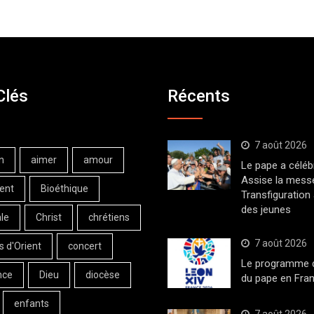
Clés
Récents
7 août 2026
n
aimer
amour
Le pape a céléb
Assise la messe
ent
Bioéthique
Transfiguration
des jeunes
le
Christ
chrétiens
7 août 2026
s d'Orient
concert
Le programme de
nce
Dieu
diocèse
du pape en Fran
enfants