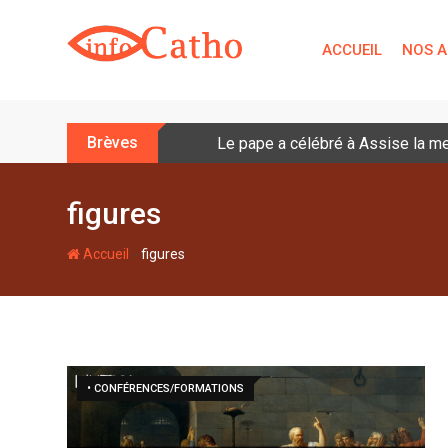
S
k
ACCUEIL
NOS A
i
p
t
o
Brèves
Le pape a célébré à Assise la me
c
o
n
figures
t
e
-
Accueil
figures
n
t
• CONFÉRENCES/FORMATIONS