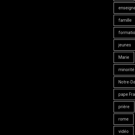
enseign
famille
formati
jeunes
Marie
minorité
Notre-D
pape Fra
prière
rome
vidéo