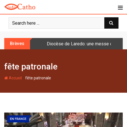
S
k
i
p
t
o
Brèves
Diocèse de Laredo: une messe célébrée 
c
o
n
fête patronale
t
e
-
n
Accueil
fête patronale
t
EN FRANCE