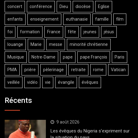
concert
conférence
Dieu
diocèse
Eglise
enfants
enseignement
euthanasie
famille
film
foi
formation
France
fête
jeunes
jésus
louange
Marie
messe
minorité chrétienne
Musique
Notre-Dame
pape
pape François
Paris
PMA
prière
pèlerinage
retraite
rome
Vatican
veillée
vidéo
vie
évangile
évêques
Récents
9 août 2026
Les évêques du Nigeria s’expriment sur
la situation du pays