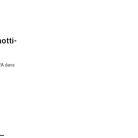
otti-
TVA dans
 –