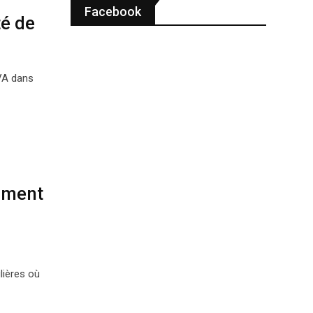
Facebook
té de
TVA dans
mment
lières où