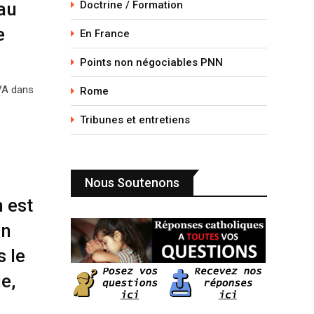
au
Doctrine / Formation
e
En France
Points non négociables PNN
TVA dans
Rome
Tribunes et entretiens
Nous Soutenons
 est
in
s le
e,