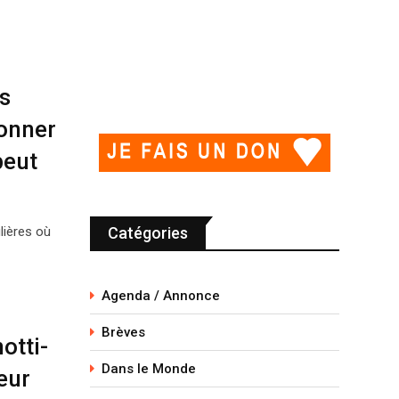
s
donner
peut
lières où
Catégories
Agenda / Annonce
Brèves
otti-
Dans le Monde
eur