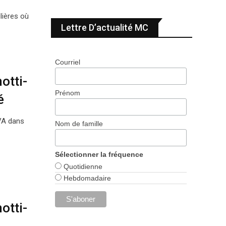
lières où
Lettre D’actualité MC
Courriel
otti-
Prénom
é
TVA dans
Nom de famille
Sélectionner la fréquence
Quotidienne
Hebdomadaire
otti-