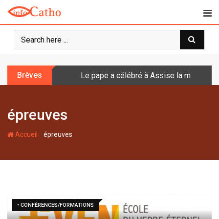
S
k
i
p
t
o
Brèves
Le pape a célébré à Assise la messe de 
c
o
n
épreuves
t
e
-
n
Accueil
épreuves
t
• CONFÉRENCES/FORMATIONS