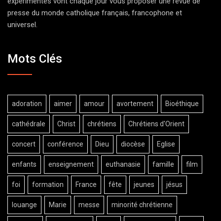
expérimentés vont chaque jour vous proposer une revue de
presse du monde catholique français, francophone et
universel.
Mots Clés
adoration
aimer
amour
avortement
Bioéthique
cathédrale
Christ
chrétiens
Chrétiens d'Orient
concert
conférence
Dieu
diocèse
Eglise
enfants
enseignement
euthanasie
famille
film
foi
formation
France
fête
jeunes
jésus
louange
Marie
messe
minorité chrétienne