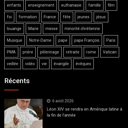
enfants
enseignement
euthanasie
famille
film
foi
formation
France
fête
jeunes
jésus
louange
Marie
messe
minorité chrétienne
Musique
Notre-Dame
pape
pape François
Paris
PMA
prière
pèlerinage
retraite
rome
Vatican
veillée
vidéo
vie
évangile
évêques
Récents
6 août 2026
Léon XIV se rendra en Amérique latine à
la fin de l’année