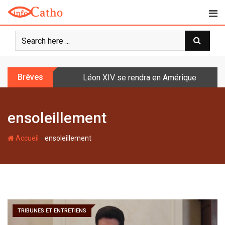
S
k
i
p
t
o
Brèves
Léon XIV se rendra en Amérique latine à l
c
o
n
ensoleillement
t
e
-
n
Accueil
ensoleillement
t
TRIBUNES ET ENTRETIENS