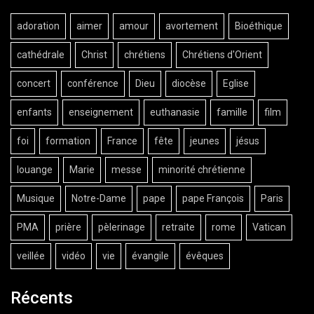
adoration
aimer
amour
avortement
Bioéthique
cathédrale
Christ
chrétiens
Chrétiens d'Orient
concert
conférence
Dieu
diocèse
Eglise
enfants
enseignement
euthanasie
famille
film
foi
formation
France
fête
jeunes
jésus
louange
Marie
messe
minorité chrétienne
Musique
Notre-Dame
pape
pape François
Paris
PMA
prière
pèlerinage
retraite
rome
Vatican
veillée
vidéo
vie
évangile
évêques
Récents