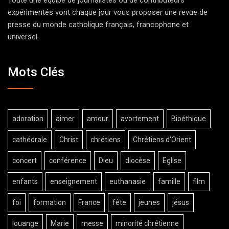
Toute une équipe de journalistes ou de contributeurs
expérimentés vont chaque jour vous proposer une revue de
presse du monde catholique français, francophone et
universel.
Mots Clés
adoration
aimer
amour
avortement
Bioéthique
cathédrale
Christ
chrétiens
Chrétiens d'Orient
concert
conférence
Dieu
diocèse
Eglise
enfants
enseignement
euthanasie
famille
film
foi
formation
France
fête
jeunes
jésus
louange
Marie
messe
minorité chrétienne