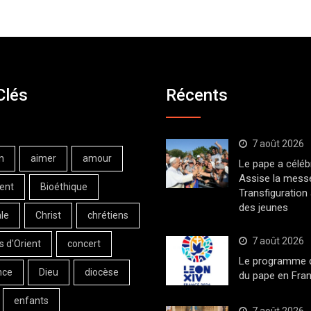
Clés
Récents
7 août 2026
n
aimer
amour
Le pape a céléb
Assise la messe
ent
Bioéthique
Transfiguration
des jeunes
le
Christ
chrétiens
7 août 2026
s d'Orient
concert
Le programme de
nce
Dieu
diocèse
du pape en Fran
enfants