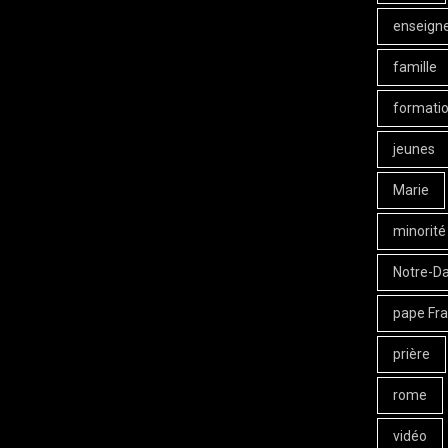
enseign
famille
formati
jeunes
Marie
minorité
Notre-D
pape Fra
prière
rome
vidéo