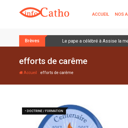
S
k
ACCUEIL
NOS A
i
p
t
o
Brèves
Le pape a célébré à Assise la me
c
o
n
efforts de carême
t
e
-
Accueil
efforts de carême
n
t
• DOCTRINE / FORMATION