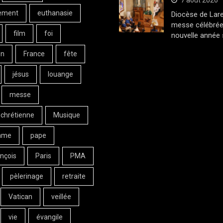
7 août 2026
ement
euthanasie
Diocèse de Lar
messe célébrée
film
foi
nouvelle année 
on
France
fête
jésus
louange
messe
 chrétienne
Musique
ame
pape
nçois
Paris
PMA
pèlerinage
retraite
Vatican
veillée
vie
évangile