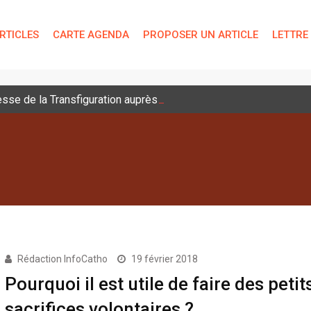
RTICLES
CARTE AGENDA
PROPOSER UN ARTICLE
LETTRE
sse de la Transfiguration auprès des jeunes
Rédaction InfoCatho
19 février 2018
Pourquoi il est utile de faire des petit
sacrifices volontaires ?