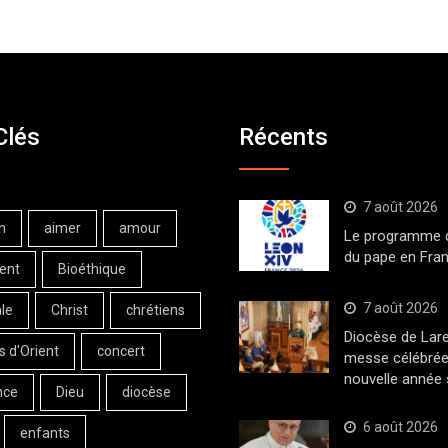
Clés
Récents
7 août 2026
n
aimer
amour
Le programme de
du pape en Fran
ent
Bioéthique
7 août 2026
le
Christ
chrétiens
Diocèse de Lar
s d'Orient
concert
messe célébrée
nouvelle année 
nce
Dieu
diocèse
6 août 2026
enfants