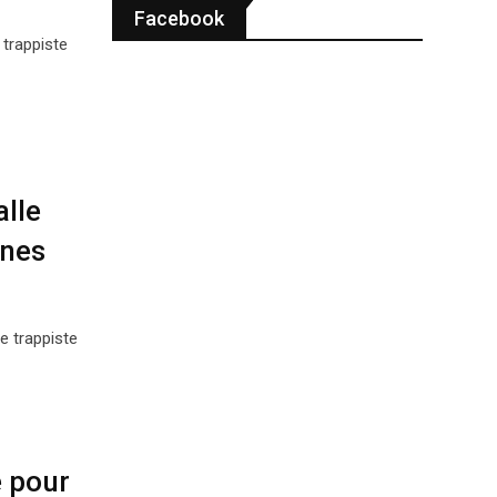
Facebook
 trappiste
alle
ines
e trappiste
 pour