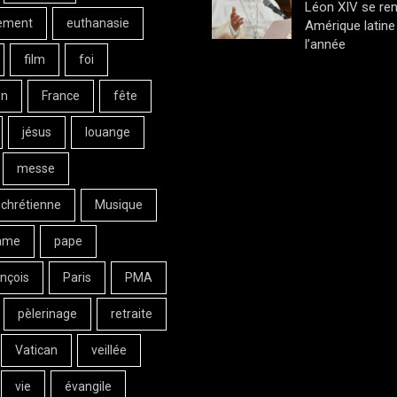
Léon XIV se ren
ement
euthanasie
Amérique latine 
l’année
film
foi
on
France
fête
jésus
louange
messe
 chrétienne
Musique
ame
pape
nçois
Paris
PMA
pèlerinage
retraite
Vatican
veillée
vie
évangile