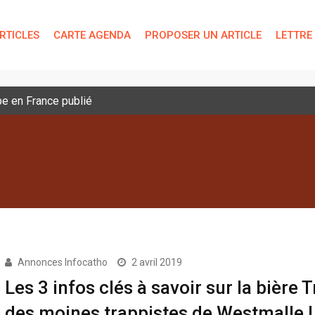
RTICLES
CARTE AGENDA
PROPOSER UN ARTICLE
LETTRE
pe en France publié
Annonces Infocatho
2 avril 2019
Les 3 infos clés à savoir sur la bière T
des moines trappistes de Westmalle !