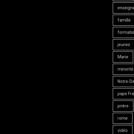
enseign
famille
formati
jeunes
Marie
minorité
Notre-D
pape Fra
prière
rome
vidéo