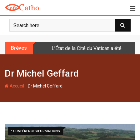
S
k
i
p
t
o
Brèves
L’État de la Cité du Vatican a été doté d
c
o
n
Dr Michel Geffard
t
e
-
n
Accueil
Dr Michel Geffard
t
• CONFÉRENCES/FORMATIONS