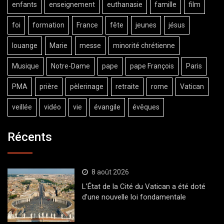
enfants
enseignement
euthanasie
famille
film
foi
formation
France
fête
jeunes
jésus
louange
Marie
messe
minorité chrétienne
Musique
Notre-Dame
pape
pape François
Paris
PMA
prière
pèlerinage
retraite
rome
Vatican
veillée
vidéo
vie
évangile
évêques
Récents
8 août 2026
L’État de la Cité du Vatican a été doté
d’une nouvelle loi fondamentale