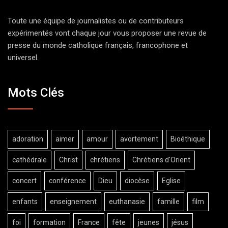
Toute une équipe de journalistes ou de contributeurs
expérimentés vont chaque jour vous proposer une revue de
presse du monde catholique français, francophone et
universel.
Mots Clés
adoration
aimer
amour
avortement
Bioéthique
cathédrale
Christ
chrétiens
Chrétiens d'Orient
concert
conférence
Dieu
diocèse
Eglise
enfants
enseignement
euthanasie
famille
film
foi
formation
France
fête
jeunes
jésus