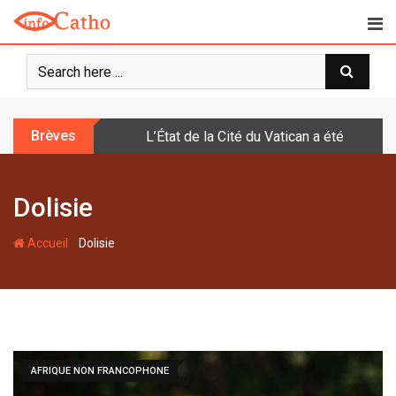
S
k
i
p
t
o
Brèves
L’État de la Cité du Vatican a été doté d
c
o
n
Dolisie
t
e
-
n
Accueil
Dolisie
t
AFRIQUE NON FRANCOPHONE