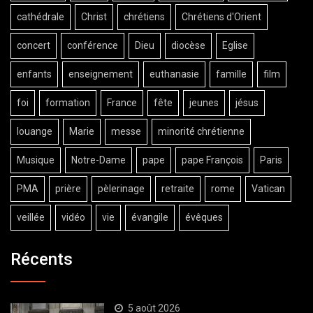
cathédrale
Christ
chrétiens
Chrétiens d'Orient
concert
conférence
Dieu
diocèse
Eglise
enfants
enseignement
euthanasie
famille
film
foi
formation
France
fête
jeunes
jésus
louange
Marie
messe
minorité chrétienne
Musique
Notre-Dame
pape
pape François
Paris
PMA
prière
pèlerinage
retraite
rome
Vatican
veillée
vidéo
vie
évangile
évêques
Récents
5 août 2026