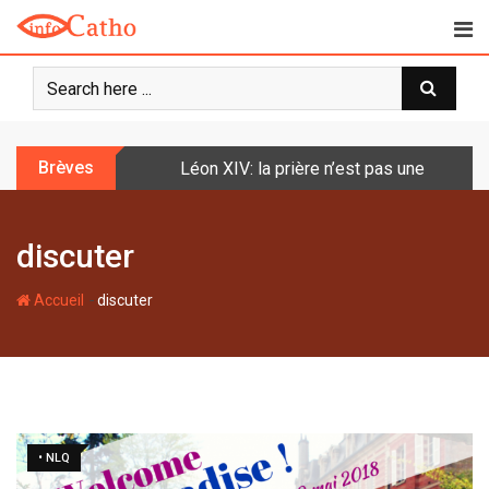
S
k
i
p
t
o
Brèves
Léon XIV: la prière n’est pas une techniq
c
o
n
discuter
t
e
-
n
Accueil
discuter
t
• NLQ