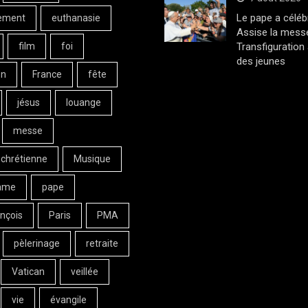
Le pape a céléb
ement
euthanasie
Assise la messe
film
foi
Transfiguration
des jeunes
on
France
fête
jésus
louange
messe
 chrétienne
Musique
ame
pape
nçois
Paris
PMA
pèlerinage
retraite
Vatican
veillée
vie
évangile