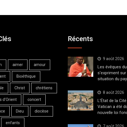
Clés
Récents
9 août 2026
n
aimer
amour
Les évêques du 
s’expriment sur 
ent
Bioéthique
situation du pa
le
Christ
chrétiens
8 août 2026
s d'Orient
concert
L’État de la Cité
Vatican a été d
nce
Dieu
diocèse
nouvelle loi fo
enfants
7 août 2026