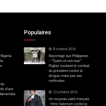
Populaires
8 octobre 2016
Nigeria
Reportage aux Philippines
la
– “Guérir et non tuer” :
ys
l’Eglise soutient le combat
du président contre la
drogue, mais pas ses
méthodes
 du
oté d’une
12 octobre 2016
ndamentale
Un nouveau saint français
: frère Salomon Leclercq