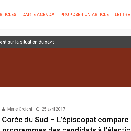
RTICLES
CARTE AGENDA
PROPOSER UN ARTICLE
LETTRE
nt sur la situation du pays
Marie Ordioni
25 avril 2017
Corée du Sud – L’épiscopat compare 
programmes des candidats à l’électi