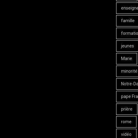
enseign
famille
formati
jeunes
Marie
minorité
Notre-D
pape Fra
prière
rome
vidéo