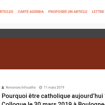
RTICLES
CARTE AGENDA
PROPOSER UN ARTICLE
LETTRE
 technique de « bien-être »
Annonces Infocatho
11 mars 2019
Pourquoi être catholique aujourd’hui 
Colloque le 30 mars 2019 à Boulogne