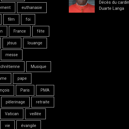
Décès du cardin
ement
euthanasie
Duarte Langa
film
foi
on
France
fête
jésus
louange
messe
 chrétienne
Musique
ame
pape
nçois
Paris
PMA
pèlerinage
retraite
Vatican
veillée
vie
évangile