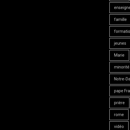
enseign
famille
formati
jeunes
Marie
minorité
Notre-D
pape Fra
prière
rome
vidéo