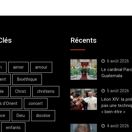
Clés
Récents
6 août 2026
n
aimer
amour
Le cardinal Paro
Guatemala
ent
Bioéthique
5 août 2026
le
Christ
chrétiens
Léon XIV: la pri
s d'Orient
concert
pas une techni
« bien-être »
nce
Dieu
diocèse
4 août 2026
enfants