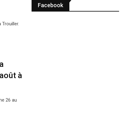
Facebook
Trouiller.
La
août à
he 26 au