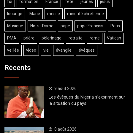
foi
formation
France
fête
jeunes
jésus
louange
Marie
messe
minorité chrétienne
Musique
Notre-Dame
pape
pape François
Paris
PMA
prière
pèlerinage
retraite
rome
Vatican
veillée
vidéo
vie
évangile
évêques
Récents
9 août 2026
Les évêques du Nigeria s’expriment sur
la situation du pays
8 août 2026