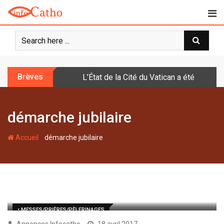
S
k
i
p
t
o
Brèves
L’État de la Cité du Vatican a été doté d
c
o
n
démarche jubilaire
t
e
-
n
Accueil
démarche jubilaire
t
• MESSES/PRIÈRES/PÈLERINAGES