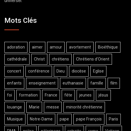
universel.
Mots Clés
adoration
aimer
amour
avortement
Bioéthique
cathédrale
Christ
chrétiens
Chrétiens d'Orient
concert
conférence
Dieu
diocèse
Eglise
enfants
enseignement
euthanasie
famille
film
foi
formation
France
fête
jeunes
jésus
louange
Marie
messe
minorité chrétienne
Musique
Notre-Dame
pape
pape François
Paris