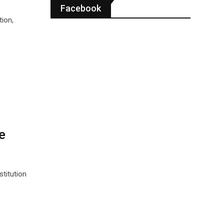
Facebook
ion,
e
titution
…