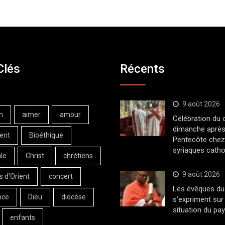
Clés
Récents
9 août 2026
n
aimer
amour
Célébration du
dimanche après
ent
Bioéthique
Pentecôte chez
syriaques catho
le
Christ
chrétiens
9 août 2026
s d'Orient
concert
Les évêques du 
nce
Dieu
diocèse
s’expriment sur 
situation du pa
enfants