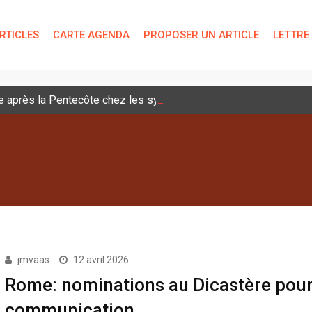
RTICLES
CARTE AGENDA
PROPOSER UN ARTICLE
LETTRE
 après la Pentecôte chez les syriaques catholiques
jmvaas
12 avril 2026
Rome: nominations au Dicastère pour
communication