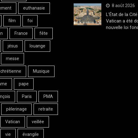
8 août 2026
ement
euthanasie
L’État de la Cité
film
foi
Vatican a été d
nouvelle loi fo
on
France
fête
jésus
louange
messe
 chrétienne
Musique
ame
pape
nçois
Paris
PMA
pèlerinage
retraite
Vatican
veillée
vie
évangile