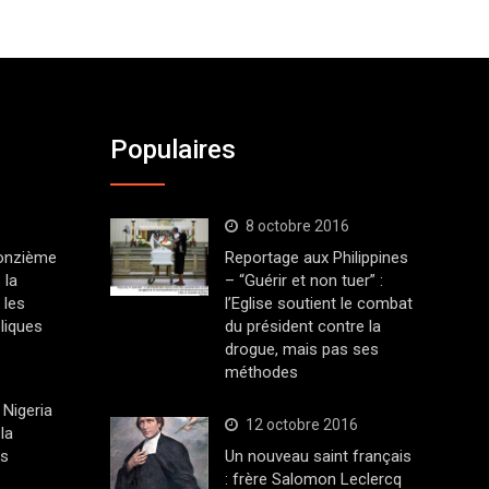
Populaires
8 octobre 2016
 onzième
Reportage aux Philippines
 la
– “Guérir et non tuer” :
 les
l’Eglise soutient le combat
liques
du président contre la
drogue, mais pas ses
méthodes
Nigeria
12 octobre 2016
la
ys
Un nouveau saint français
: frère Salomon Leclercq