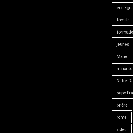
enseign
famille
formati
jeunes
Marie
minorité
Notre-D
pape Fra
prière
rome
vidéo