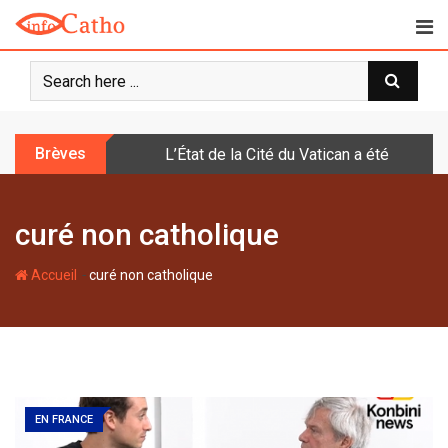
S
k
i
p
t
o
Brèves
L’État de la Cité du Vatican a été doté d
c
o
n
curé non catholique
t
e
-
n
Accueil
curé non catholique
t
EN FRANCE