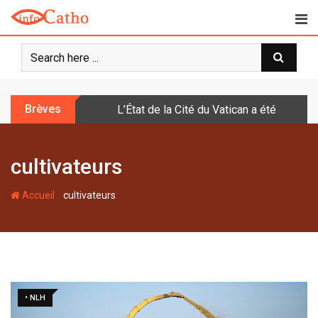
S
k
i
p
t
o
Brèves
L’État de la Cité du Vatican a été doté d
c
o
n
cultivateurs
t
e
-
n
Accueil
cultivateurs
t
• NLH