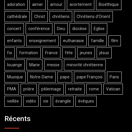
adoration
aimer
amour
avortement
Bioéthique
cathédrale
Christ
chrétiens
Chrétiens d'Orient
concert
conférence
Dieu
diocèse
Eglise
enfants
enseignement
euthanasie
famille
film
foi
formation
France
fête
jeunes
jésus
louange
Marie
messe
minorité chrétienne
Musique
Notre-Dame
pape
pape François
Paris
PMA
prière
pèlerinage
retraite
rome
Vatican
veillée
vidéo
vie
évangile
évêques
Récents