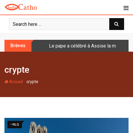
S
k
i
p
t
o
Brèves
Le pape a célébré à Assise la messe de 
c
o
n
crypte
t
e
-
n
Accueil
crypte
t
• NLQ