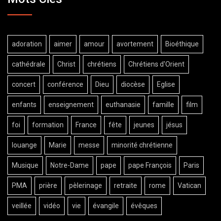
adoration
aimer
amour
avortement
Bioéthique
cathédrale
Christ
chrétiens
Chrétiens d'Orient
concert
conférence
Dieu
diocèse
Eglise
enfants
enseignement
euthanasie
famille
film
foi
formation
France
fête
jeunes
jésus
louange
Marie
messe
minorité chrétienne
Musique
Notre-Dame
pape
pape François
Paris
PMA
prière
pèlerinage
retraite
rome
Vatican
veillée
vidéo
vie
évangile
évêques