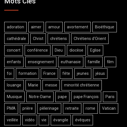
Mots Clés
adoration
aimer
amour
avortement
Bioéthique
cathédrale
Christ
chrétiens
Chrétiens d'Orient
concert
conférence
Dieu
diocèse
Eglise
enfants
enseignement
euthanasie
famille
film
foi
formation
France
fête
jeunes
jésus
louange
Marie
messe
minorité chrétienne
Musique
Notre-Dame
pape
pape François
Paris
PMA
prière
pèlerinage
retraite
rome
Vatican
veillée
vidéo
vie
évangile
évêques