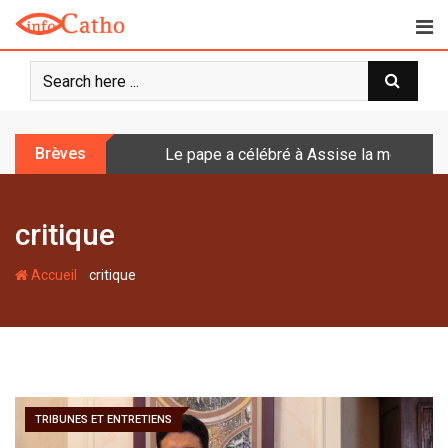
S
k
i
p
t
o
Brèves
Le pape a célébré à Assise la messe de 
c
o
n
critique
t
e
-
n
Accueil
critique
t
TRIBUNES ET ENTRETIENS