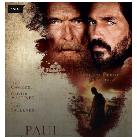
• NLQ