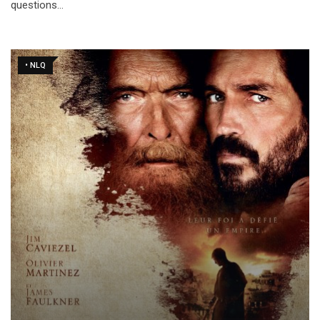
questions…
• NLQ