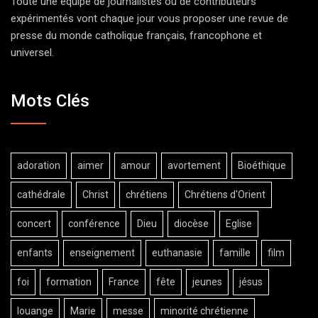
Toute une équipe de journalistes ou de contributeurs
expérimentés vont chaque jour vous proposer une revue de
presse du monde catholique français, francophone et
universel.
Mots Clés
adoration
aimer
amour
avortement
Bioéthique
cathédrale
Christ
chrétiens
Chrétiens d'Orient
concert
conférence
Dieu
diocèse
Eglise
enfants
enseignement
euthanasie
famille
film
foi
formation
France
fête
jeunes
jésus
louange
Marie
messe
minorité chrétienne