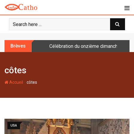
S
k
i
p
t
o
Brèves
Célébration du onzième dimanche après 
c
o
n
côtes
t
e
-
n
Accueil
côtes
t
USA