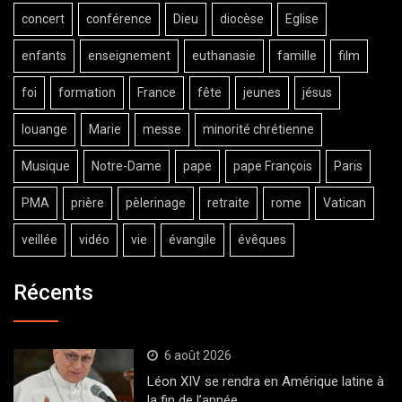
concert
conférence
Dieu
diocèse
Eglise
enfants
enseignement
euthanasie
famille
film
foi
formation
France
fête
jeunes
jésus
louange
Marie
messe
minorité chrétienne
Musique
Notre-Dame
pape
pape François
Paris
PMA
prière
pèlerinage
retraite
rome
Vatican
veillée
vidéo
vie
évangile
évêques
Récents
6 août 2026
Léon XIV se rendra en Amérique latine à
la fin de l’année