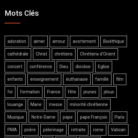
Mots Clés
adoration
aimer
amour
avortement
Bioéthique
cathédrale
Christ
chrétiens
Chrétiens d'Orient
concert
conférence
Dieu
diocèse
Eglise
enfants
enseignement
euthanasie
famille
film
foi
formation
France
fête
jeunes
jésus
louange
Marie
messe
minorité chrétienne
Musique
Notre-Dame
pape
pape François
Paris
PMA
prière
pèlerinage
retraite
rome
Vatican