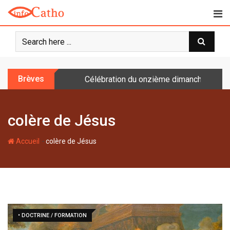
S
k
i
p
t
o
Brèves
Célébration du onzième dimanche après 
c
o
n
colère de Jésus
t
e
-
n
Accueil
colère de Jésus
t
• DOCTRINE / FORMATION