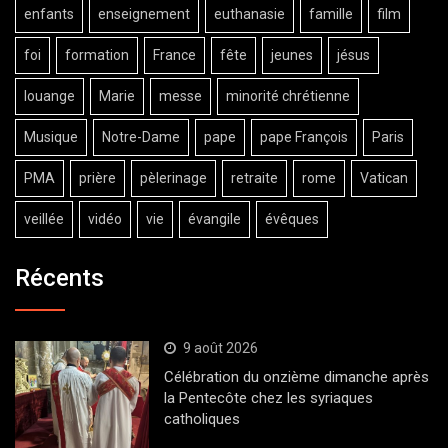
enfants
enseignement
euthanasie
famille
film
foi
formation
France
fête
jeunes
jésus
louange
Marie
messe
minorité chrétienne
Musique
Notre-Dame
pape
pape François
Paris
PMA
prière
pèlerinage
retraite
rome
Vatican
veillée
vidéo
vie
évangile
évêques
Récents
9 août 2026
Célébration du onzième dimanche après
la Pentecôte chez les syriaques
catholiques