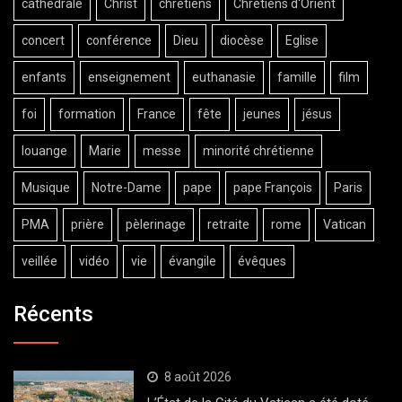
cathédrale
Christ
chrétiens
Chrétiens d'Orient
concert
conférence
Dieu
diocèse
Eglise
enfants
enseignement
euthanasie
famille
film
foi
formation
France
fête
jeunes
jésus
louange
Marie
messe
minorité chrétienne
Musique
Notre-Dame
pape
pape François
Paris
PMA
prière
pèlerinage
retraite
rome
Vatican
veillée
vidéo
vie
évangile
évêques
Récents
8 août 2026