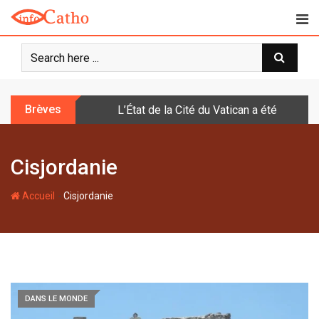
S
k
i
p
t
o
Brèves
L’État de la Cité du Vatican a été doté d
c
o
n
Cisjordanie
t
e
-
n
Accueil
Cisjordanie
t
DANS LE MONDE