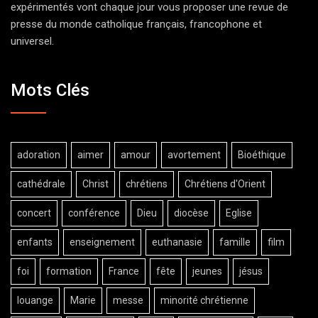
expérimentés vont chaque jour vous proposer une revue de
presse du monde catholique français, francophone et
universel.
Mots Clés
adoration
aimer
amour
avortement
Bioéthique
cathédrale
Christ
chrétiens
Chrétiens d'Orient
concert
conférence
Dieu
diocèse
Eglise
enfants
enseignement
euthanasie
famille
film
foi
formation
France
fête
jeunes
jésus
louange
Marie
messe
minorité chrétienne