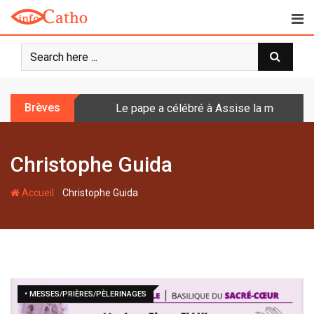
S
k
i
p
t
o
Brèves
Le pape a célébré à Assise la messe de 
c
o
n
Christophe Guida
t
e
-
n
Accueil
Christophe Guida
t
• MESSES/PRIÈRES/PÈLERINAGES