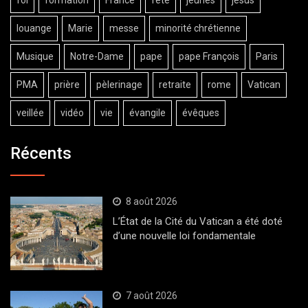
louange
Marie
messe
minorité chrétienne
Musique
Notre-Dame
pape
pape François
Paris
PMA
prière
pèlerinage
retraite
rome
Vatican
veillée
vidéo
vie
évangile
évêques
Récents
8 août 2026
L’État de la Cité du Vatican a été doté
d’une nouvelle loi fondamentale
7 août 2026