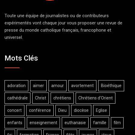
Toute une équipe de journalistes ou de contributeurs
expérimentés vont chaque jour vous proposer une revue de
presse du monde catholique français, francophone et
universel.
Mots Clés
adoration
aimer
amour
avortement
Bioéthique
cathédrale
Christ
chrétiens
Chrétiens d'Orient
concert
conférence
Dieu
diocèse
Eglise
enfants
enseignement
euthanasie
famille
film
foi
formation
France
fête
jeunes
jésus