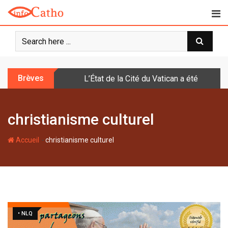
S
k
i
p
t
o
Brèves
L’État de la Cité du Vatican a été doté d
c
o
n
christianisme culturel
t
e
-
n
Accueil
christianisme culturel
t
• NLQ