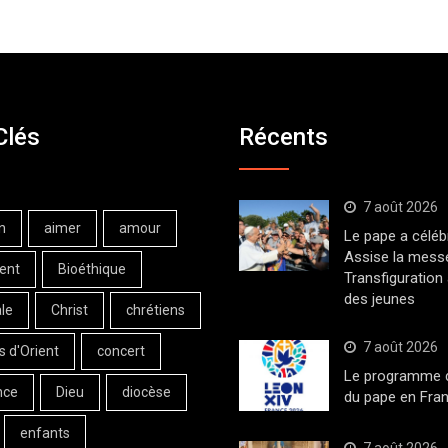
Clés
Récents
7 août 2026
n
aimer
amour
Le pape a céléb
Assise la messe
ent
Bioéthique
Transfiguration
des jeunes
le
Christ
chrétiens
7 août 2026
s d'Orient
concert
Le programme de
nce
Dieu
diocèse
du pape en Fran
enfants