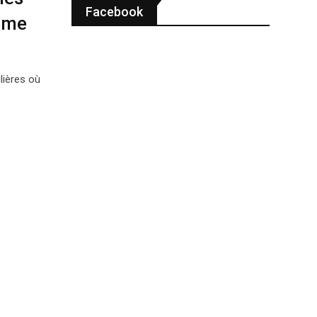
Facebook
omme
lières où