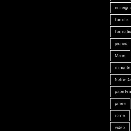
enseign
famille
formati
jeunes
Marie
minorité
Notre-D
pape Fra
prière
rome
vidéo