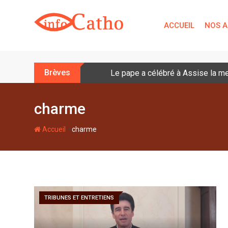
S
k
ACCUEIL
NOS A
i
p
t
o
Brèves
Le pape a célébré à Assise la me
c
o
n
charme
t
e
-
Accueil
charme
n
t
TRIBUNES ET ENTRETIENS