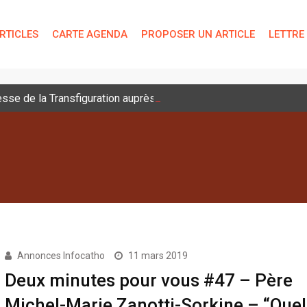
RTICLES
CARTE AGENDA
PROPOSER UN ARTICLE
LETTRE
sse de la Transfiguration auprès des jeunes
Annonces Infocatho
11 mars 2019
Deux minutes pour vous #47 – Père
Michel-Marie Zanotti-Sorkine – “Quel