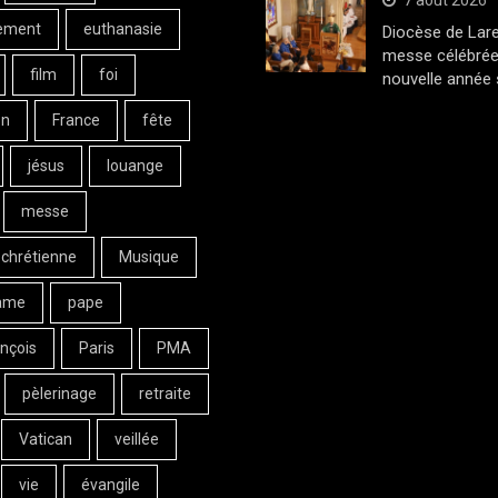
7 août 2026
ement
euthanasie
Diocèse de Lar
messe célébrée
film
foi
nouvelle année 
on
France
fête
jésus
louange
messe
 chrétienne
Musique
ame
pape
nçois
Paris
PMA
pèlerinage
retraite
Vatican
veillée
vie
évangile