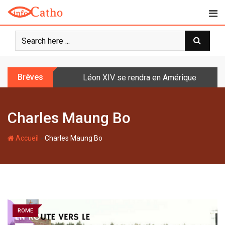
S
k
i
p
t
o
Brèves
Léon XIV se rendra en Amérique latine à l
c
o
n
Charles Maung Bo
t
e
-
n
Accueil
Charles Maung Bo
t
ROME