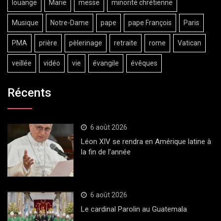
louange
Marie
messe
minorité chrétienne
Musique
Notre-Dame
pape
pape François
Paris
PMA
prière
pèlerinage
retraite
rome
Vatican
veillée
vidéo
vie
évangile
évêques
Récents
6 août 2026
Léon XIV se rendra en Amérique latine à
la fin de l’année
6 août 2026
Le cardinal Parolin au Guatemala