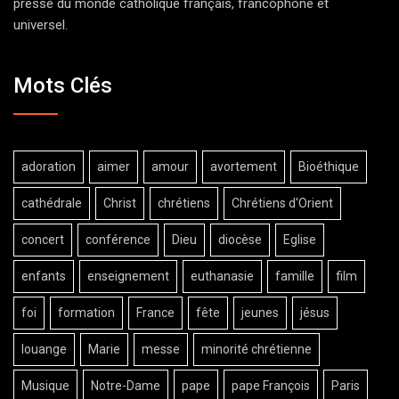
presse du monde catholique français, francophone et
universel.
Mots Clés
adoration
aimer
amour
avortement
Bioéthique
cathédrale
Christ
chrétiens
Chrétiens d'Orient
concert
conférence
Dieu
diocèse
Eglise
enfants
enseignement
euthanasie
famille
film
foi
formation
France
fête
jeunes
jésus
louange
Marie
messe
minorité chrétienne
Musique
Notre-Dame
pape
pape François
Paris