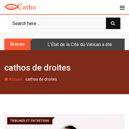
S
k
i
p
t
o
Brèves
L’État de la Cité du Vatican a été doté d
c
o
n
cathos de droites
t
e
-
n
Accueil
cathos de droites
t
TRIBUNES ET ENTRETIENS