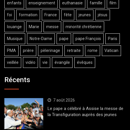
enfants
enseignement
euthanasie
famille
film
foi
formation
France
fête
jeunes
jésus
louange
Marie
messe
minorité chrétienne
Musique
Notre-Dame
pape
pape François
Paris
PMA
prière
pèlerinage
retraite
rome
Vatican
veillée
vidéo
vie
évangile
évêques
Récents
7 août 2026
Le pape a célébré à Assise la messe de
la Transfiguration auprès des jeunes