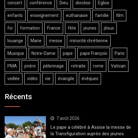
concert
conférence
Dieu
diocèse
Eglise
enfants
enseignement
euthanasie
famille
film
foi
formation
France
fête
jeunes
jésus
louange
Marie
messe
minorité chrétienne
Musique
Notre-Dame
pape
pape François
Paris
PMA
prière
pèlerinage
retraite
rome
Vatican
veillée
vidéo
vie
évangile
évêques
Récents
7 août 2026
Le pape a célébré à Assise la messe de
la Transfiguration auprès des jeunes