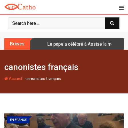
S
k
i
p
t
o
Brèves
Le pape a célébré à Assise la messe de 
c
o
n
canonistes français
t
e
-
n
Accueil
canonistes français
t
EN FRANCE