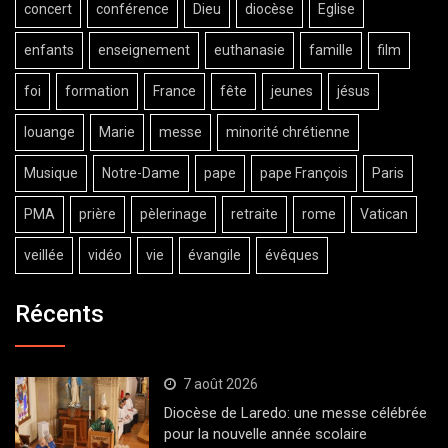
concert
conférence
Dieu
diocèse
Eglise
enfants
enseignement
euthanasie
famille
film
foi
formation
France
fête
jeunes
jésus
louange
Marie
messe
minorité chrétienne
Musique
Notre-Dame
pape
pape François
Paris
PMA
prière
pèlerinage
retraite
rome
Vatican
veillée
vidéo
vie
évangile
évêques
Récents
7 août 2026
Diocèse de Laredo: une messe célébrée
pour la nouvelle année scolaire