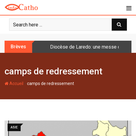
S
k
i
p
t
o
Brèves
Diocèse de Laredo: une messe célébrée 
c
o
n
camps de redressement
t
e
-
n
Accueil
camps de redressement
t
ASIE