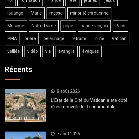
foi
formation
France
fête
jeunes
jésus
louange
Marie
messe
minorité chrétienne
Musique
Notre-Dame
pape
pape François
Paris
PMA
prière
pèlerinage
retraite
rome
Vatican
veillée
vidéo
vie
évangile
évêques
Récents
8 août 2026
L’État de la Cité du Vatican a été doté
d’une nouvelle loi fondamentale
7 août 2026