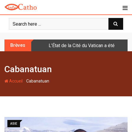
S
k
i
p
t
o
Brèves
L’État de la Cité du Vatican a été doté d
c
o
n
Cabanatuan
t
e
-
n
Accueil
Cabanatuan
t
ASIE