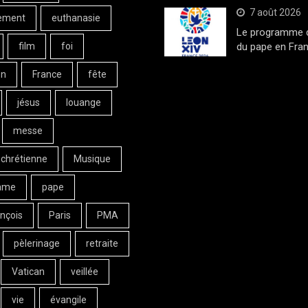
7 août 2026
ement
euthanasie
Le programme de
film
foi
du pape en Fran
on
France
fête
jésus
louange
messe
 chrétienne
Musique
ame
pape
nçois
Paris
PMA
pèlerinage
retraite
Vatican
veillée
vie
évangile