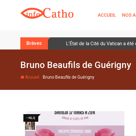
S
k
ACCUEIL
NOS A
i
p
t
o
Brèves
L’État de la Cité du Vatican a ét
c
o
n
Bruno Beaufils de Guérigny
t
e
-
Accueil
Bruno Beaufils de Guérigny
n
t
• NLQ