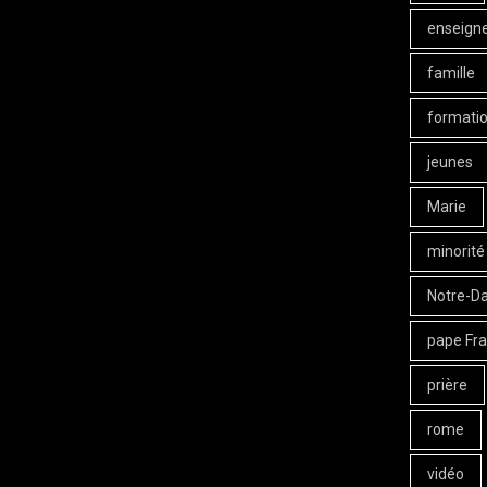
enseign
famille
formati
jeunes
Marie
minorité
Notre-D
pape Fra
prière
rome
vidéo