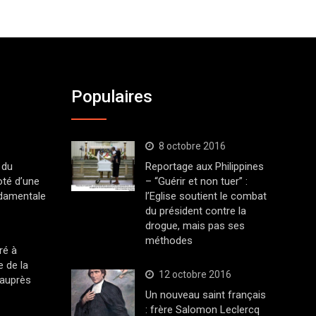
Populaires
8 octobre 2016
 du
Reportage aux Philippines
oté d’une
– “Guérir et non tuer” :
ndamentale
l’Eglise soutient le combat
du président contre la
drogue, mais pas ses
méthodes
ré à
 de la
12 octobre 2016
 auprès
Un nouveau saint français
: frère Salomon Leclercq