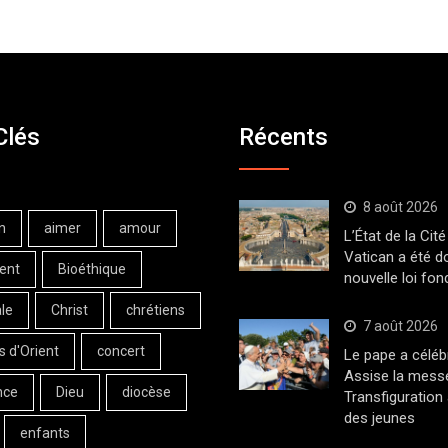
Clés
Récents
8 août 2026
n
aimer
amour
L’État de la Cité
Vatican a été d
ent
Bioéthique
nouvelle loi fo
le
Christ
chrétiens
7 août 2026
s d'Orient
concert
Le pape a céléb
Assise la messe
nce
Dieu
diocèse
Transfiguration
des jeunes
enfants