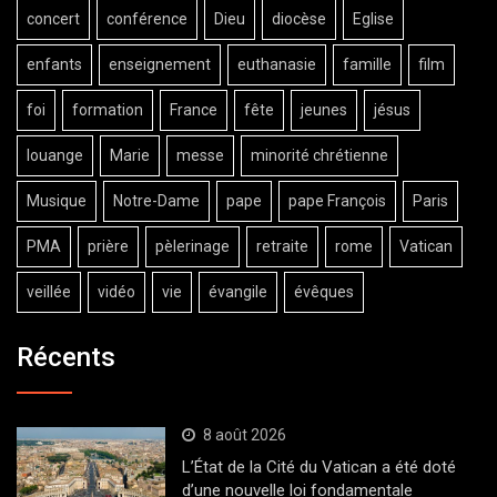
concert
conférence
Dieu
diocèse
Eglise
enfants
enseignement
euthanasie
famille
film
foi
formation
France
fête
jeunes
jésus
louange
Marie
messe
minorité chrétienne
Musique
Notre-Dame
pape
pape François
Paris
PMA
prière
pèlerinage
retraite
rome
Vatican
veillée
vidéo
vie
évangile
évêques
Récents
8 août 2026
L’État de la Cité du Vatican a été doté
d’une nouvelle loi fondamentale