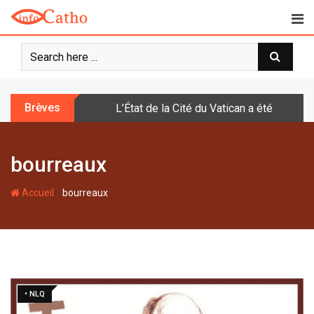
S
k
i
p
t
o
Brèves
L’État de la Cité du Vatican a été doté d
c
o
n
bourreaux
t
e
-
n
Accueil
bourreaux
t
• NLQ