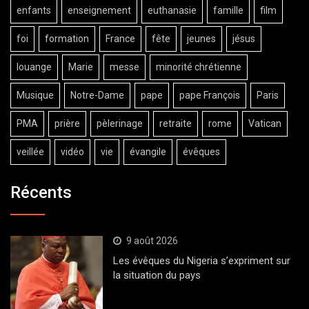
enfants
enseignement
euthanasie
famille
film
foi
formation
France
fête
jeunes
jésus
louange
Marie
messe
minorité chrétienne
Musique
Notre-Dame
pape
pape François
Paris
PMA
prière
pèlerinage
retraite
rome
Vatican
veillée
vidéo
vie
évangile
évêques
Récents
9 août 2026
Les évêques du Nigeria s’expriment sur
la situation du pays