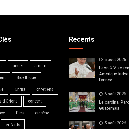
Clés
Récents
6 août 2026
n
aimer
amour
Léon XIV se ren
Amérique latine 
ent
Bioéthique
l’année
le
Christ
chrétiens
6 août 2026
s d'Orient
concert
Le cardinal Paro
Guatemala
nce
Dieu
diocèse
5 août 2026
enfants