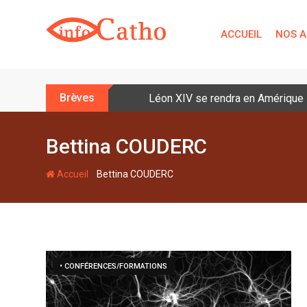
S
k
ACCUEIL
NOS A
i
p
t
o
Brèves
Léon XIV se rendra en Amérique la
c
o
n
Bettina COUDERC
t
e
-
Accueil
Bettina COUDERC
n
t
• CONFÉRENCES/FORMATIONS