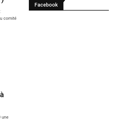
Facebook
:
du comité
 à
0 une