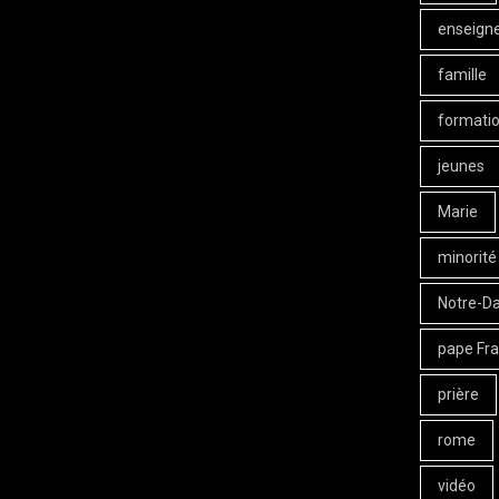
enseign
famille
formati
jeunes
Marie
minorité
Notre-D
pape Fra
prière
rome
vidéo