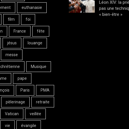
Léon XIV: la pri
ement
euthanasie
pas une techni
« bien-être »
film
foi
on
France
fête
jésus
louange
messe
 chrétienne
Musique
ame
pape
nçois
Paris
PMA
pèlerinage
retraite
Vatican
veillée
vie
évangile