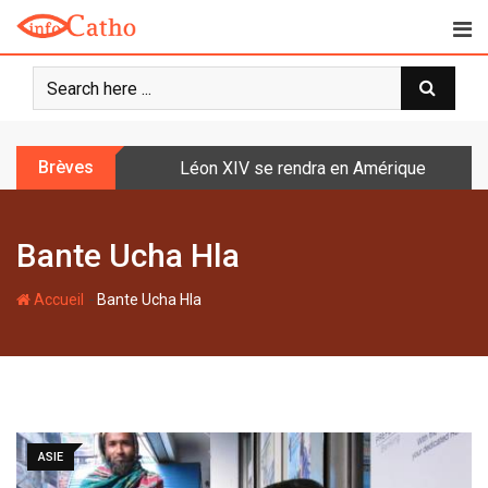
S
k
i
p
t
o
Brèves
Léon XIV se rendra en Amérique latine à l
c
o
n
Bante Ucha Hla
t
e
-
n
Accueil
Bante Ucha Hla
t
ASIE