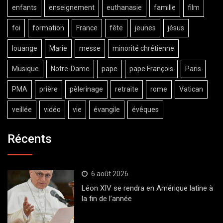
enfants
enseignement
euthanasie
famille
film
foi
formation
France
fête
jeunes
jésus
louange
Marie
messe
minorité chrétienne
Musique
Notre-Dame
pape
pape François
Paris
PMA
prière
pèlerinage
retraite
rome
Vatican
veillée
vidéo
vie
évangile
évêques
Récents
6 août 2026
Léon XIV se rendra en Amérique latine à
la fin de l’année