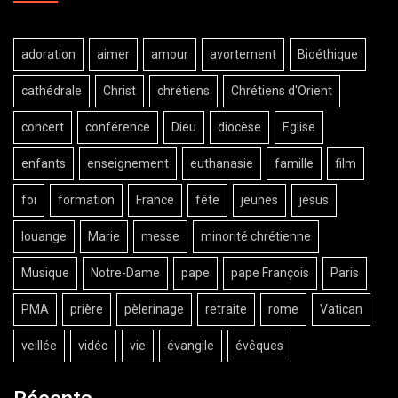
adoration
aimer
amour
avortement
Bioéthique
cathédrale
Christ
chrétiens
Chrétiens d'Orient
concert
conférence
Dieu
diocèse
Eglise
enfants
enseignement
euthanasie
famille
film
foi
formation
France
fête
jeunes
jésus
louange
Marie
messe
minorité chrétienne
Musique
Notre-Dame
pape
pape François
Paris
PMA
prière
pèlerinage
retraite
rome
Vatican
veillée
vidéo
vie
évangile
évêques